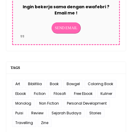
Ingin bekerja sama dengan ewafebri ?
Email me !
TAGS
Art
Biblifilia
Book
Bowgel
Coloring Book
Ebook
Fiction
Filosofi
Free Ebook
Kuliner
Monolog
Non Fiction
Personal Development
Puisi
Review
Sejarah Budaya
Stories
Travelling
Zine