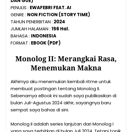
DAN GUE)
PENULIS :
EWAFEBRI FEAT. AI
GENRE :
NON FICTION (STORY TIME)
TAHUN PENERBITAN :
2024
JUMLAH HALAMAN :
156 Hal.
BAHASA :
INDONESIA
FORMAT :
EBOOK (PDF)
Monolog II: Merangkai Rasa,
Menemukan Makna
Akhirnya aku menemukan kembali ritme untuk
membuat postingan tentang Monolog II.
Sebenarnya eBook ini sudah saya publikasikan di
bulan Juli-Agustus 2024 akhir, sayangnya baru
sempat saya bahas di sini.
Monolog II adalah series lanjutan dari Monolog I
yang saya terbitkan di bulan Juli 2024. Tetapi topik