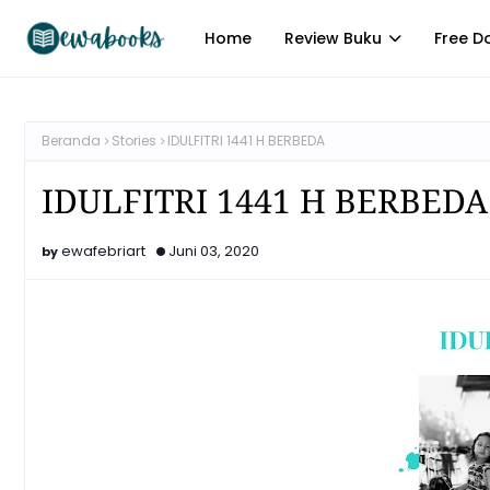
Home
Review Buku
Free D
Beranda
Stories
IDULFITRI 1441 H BERBEDA
IDULFITRI 1441 H BERBEDA
ewafebriart
Juni 03, 2020