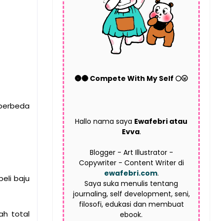
🌚🌑 Compete With My Self 🌕🌝
 berbeda
Hallo nama saya
Ewafebri atau
Evva
.
Blogger - Art Illustrator -
Copywriter - Content Writer di
ewafebri.com
.
eli baju
Saya suka menulis tentang
journaling, self development, seni,
filosofi, edukasi dan membuat
ah total
ebook.