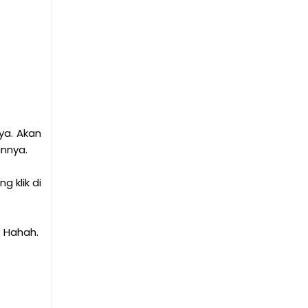
ya. Akan
innya.
 klik di
. Hahah.