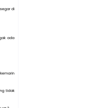
segar di
 gak ada
 kemarin
ng tidak
n ya ?