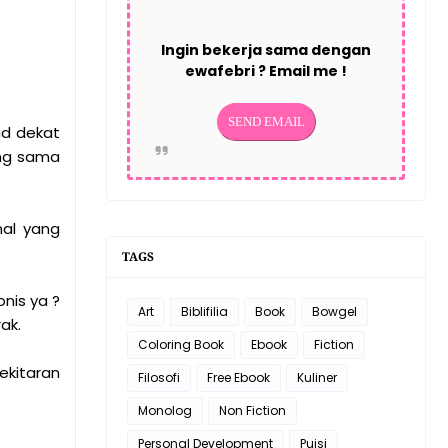
Ingin bekerja sama dengan
ewafebri ? Email me !
id dekat
eng sama
mal yang
TAGS
onis ya ?
Art
Biblifilia
Book
Bowgel
rak.
Coloring Book
Ebook
Fiction
ekitaran
Filosofi
Free Ebook
Kuliner
Monolog
Non Fiction
Personal Development
Puisi