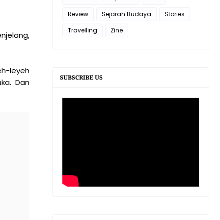
Review
Sejarah Budaya
Stories
Travelling
Zine
njelang,
eh-leyeh
SUBSCRIBE US
ka. Dan