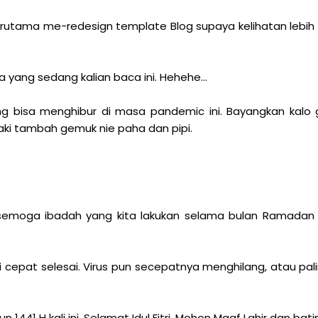
 Terutama me-redesign template Blog supaya kelihatan lebih 
ya yang sedang kalian baca ini. Hehehe...
ng bisa menghibur di masa pandemic ini. Bayangkan kalo
maki tambah gemuk nie paha dan pipi.
semoga ibadah yang kita lakukan selama bulan Ramadan
cepat selesai. Virus pun secepatnya menghilang, atau pali
1441 H kali ini. Selamat Idul Fitri, Mohon Maaf Lahir dan bati